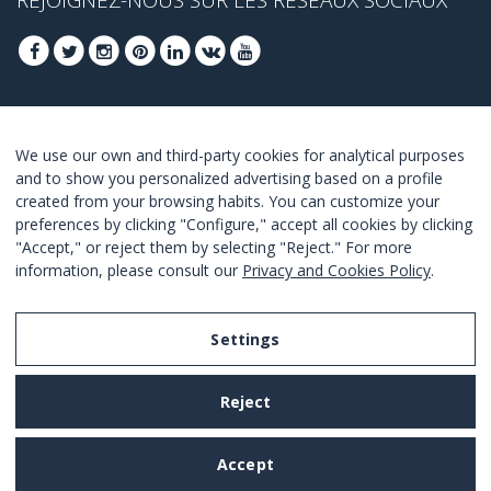
INSCRIVEZ-VOUS POUR OBTENIR NOS
We use our own and third-party cookies for analytical purposes
MEILLEURES OFFRES
and to show you personalized advertising based on a profile
created from your browsing habits. You can customize your
JOINDRE
preferences by clicking "Configure," accept all cookies by clicking
"Accept," or reject them by selecting "Reject." For more
Je suis d´accord avec les termes et conditions.
information, please consult our
Privacy and Cookies Policy
.
Settings
Legal Notice
Reject
Privacy and Cookies Policy
Terms and Conditions of Use
Accept
Settings