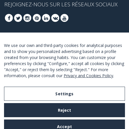
REJOIGNEZ-NOUS SUR LES RÉSEAUX SOCIAUX
INSCRIVEZ-VOUS POUR OBTENIR NOS
We use our own and third-party cookies for analytical purposes
MEILLEURES OFFRES
and to show you personalized advertising based on a profile
created from your browsing habits. You can customize your
JOINDRE
preferences by clicking "Configure," accept all cookies by clicking
"Accept," or reject them by selecting "Reject." For more
Je suis d´accord avec les termes et conditions.
information, please consult our
Privacy and Cookies Policy
.
Settings
Legal Notice
Reject
Privacy and Cookies Policy
Terms and Conditions of Use
Accept