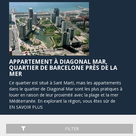
APPARTEMENT À DIAGONAL MAR,
QUARTIER DE BARCELONE PRÈS DE LA
MER
Ce quartier est situé à Sant Martí, mais les appartements
dans le quartier de Diagonal Mar sont les plus pratiques à
louer en raison de leur proximité avec la plage et la mer
Méditerranée. En explorant la région, vous êtes sûr de
trouver plusieurs exemples d'architecture moderne. Dans
EN SAVOIR PLUS
cette toute nouvelle région de Barcelone, vous trouverez
l'un des centres commerciaux les plus grands et les plus
populaires de la ville, le Diagonal Mar Centre Commercial.
FILTER
De ce point, vous pouvez facilement vous rendre au centre-