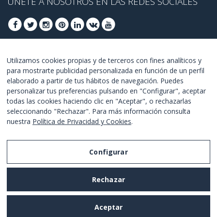
ÚNETE A NOSOTROS EN LAS REDES SOCIALES
ÚNETE PARA OBTENER OFERTAS DE ÚLTIMO
Utilizamos cookies propias y de terceros con fines analíticos y
para mostrarte publicidad personalizada en función de un perfil
MINUTO
elaborado a partir de tus hábitos de navegación. Puedes
personalizar tus preferencias pulsando en "Configurar", aceptar
UNETE
todas las cookies haciendo clic en "Aceptar", o rechazarlas
seleccionando "Rechazar". Para más información consulta
Estoy de acuerdo con los
términos y condiciones
.
nuestra
Política de Privacidad y Cookies
.
Configurar
Aviso Legal
Rechazar
Política de Privacidad y Cookies
Términos y Condiciones de Uso
Aceptar
Configurar