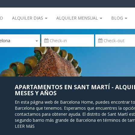
IO
ALQUILER DIAS
ALQUILER MENSUAL
BLOG
elona
APARTAMENTOS EN SANT MARTÍ - ALQUIL
MESES Y AÑOS
En esta página web de Barcelona Home, puedes encontrar tod
Barcelona que tenemos. Esperamos que encuentres la opción 
contactarnos para obtener ayuda. El distrito de Sant Martí está
segundo barrio más grande de Barcelona en términos de tama
las más importantes de España en términos de industria. Hoy 
LEER MáS
animados de Barcelona, que contribuye significativamente al