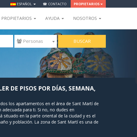
ESPAÑOL
☎ CONTACTO
PROPIETARIOS
PROPIETARIOS
AYUDA
NOSOTROS
BUSCAR
 Personas
ER DE PISOS POR DÍAS, SEMANA,
os los apartamentos en el área de Sant Martí de
adecuada para ti. Si no, no dudes en
 situado en la parte oriental de la ciudad y es el
ño y población. La zona de Sant Martí es una de
en día, Sant Martí es uno de los barrios más
 crecimiento económico de la ciudad.