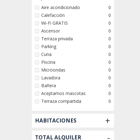
Aire acondicionado
0
Calefacción
0
Wi-Fi GRATIS
0
Ascensor
0
Terraza privada
0
Parking
0
Cuna
0
Piscina
0
Microondas
0
Lavadora
0
Bañera
0
Aceptamos mascotas
0
Terraza compartida
0
+
HABITACIONES
-
TOTAL ALQUILER