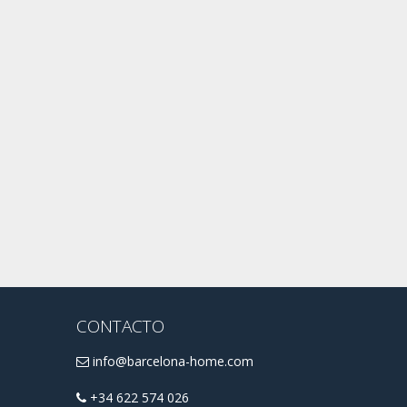
CONTACTO
info@barcelona-home.com
+34 622 574 026