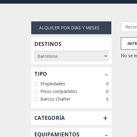
ALQUILER POR DIAS Y MESES
DESTINOS
INTR
No se e
-
TIPO
Propiedades
0
Pisos compartidos
0
Barcos Charter
0
+
CATEGORÍA
-
EQUIPAMIENTOS