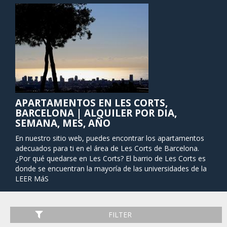
APARTAMENTOS EN LES CORTS,
BARCELONA | ALQUILER POR DIA,
SEMANA, MES, AÑO
En nuestro sitio web, puedes encontrar los apartamentos
adecuados para ti en el área de Les Corts de Barcelona.
¿Por qué quedarse en Les Corts? El barrio de Les Corts es
donde se encuentran la mayoría de las universidades de la
ciudad, lo que le da a la zona un ambiente juvenil y vibrante.
LEER MáS
La región cuenta con una gran cantidad de parques y
hermosos jardines, lo que la hace perfecta para quienes
deseen dar largos paseos, hacer ejercicio o hacer ejercicio
FILTER
por la mañana. Si eres un amante del fútbol, es posible que