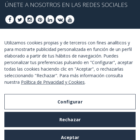
ÚNETE A NOSOTROS EN LAS REDES SOCIALES
ÚNETE PARA OBTENER OFERTAS DE ÚLTIMO
Utilizamos cookies propias y de terceros con fines analíticos y
para mostrarte publicidad personalizada en función de un perfil
MINUTO
elaborado a partir de tus hábitos de navegación. Puedes
personalizar tus preferencias pulsando en "Configurar", aceptar
UNETE
todas las cookies haciendo clic en "Aceptar", o rechazarlas
seleccionando "Rechazar". Para más información consulta
Estoy de acuerdo con los
términos y condiciones
.
nuestra
Política de Privacidad y Cookies
.
Configurar
Aviso Legal
Rechazar
Política de Privacidad y Cookies
Términos y Condiciones de Uso
Aceptar