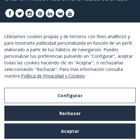
ÚNETE PARA OBTENER OFERTAS DE ÚLTIMO
Utilizamos cookies propias y de terceros con fines analíticos y
para mostrarte publicidad personalizada en función de un perfil
MINUTO
elaborado a partir de tus hábitos de navegación. Puedes
personalizar tus preferencias pulsando en "Configurar", aceptar
UNETE
todas las cookies haciendo clic en "Aceptar", o rechazarlas
seleccionando "Rechazar". Para más información consulta
Estoy de acuerdo con los
términos y condiciones
.
nuestra
Política de Privacidad y Cookies
.
Configurar
Aviso Legal
Rechazar
Política de Privacidad y Cookies
Términos y Condiciones de Uso
Aceptar
Configurar