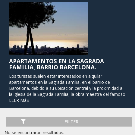
APARTAMENTOS EN LA SAGRADA
FAMILIA, BARRIO BARCELONA.
Los turistas suelen estar interesados en alquilar
apartamentos en la Sagrada Familia, en el barrio de
Barcelona, debido a su ubicación central y la proximidad a
la iglesia de la Sagrada Familia, la obra maestra del famoso
arquitecto Antoni Gaudí, que se alza sobre calles y plazas
LEER MáS
residenciales tranquilas. La catedral es, sin dudas, el sitio
más popular en esta área. La Sagrada Familia está situada
a poca distancia de la calle comercial Passeig de Gracia,
FILTER
que también es donde se encuentran la Casa Batlló y La
Pedrera de Gaudí. La proximidad de varias paradas de
No se encontraron resultados.