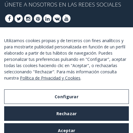
ÚNETE A NOSOTROS EN LAS REDES SOCIALES
ÚNETE PARA OBTENER OFERTAS DE ÚLTIMO
Utilizamos cookies propias y de terceros con fines analíticos y
para mostrarte publicidad personalizada en función de un perfil
MINUTO
elaborado a partir de tus hábitos de navegación. Puedes
personalizar tus preferencias pulsando en "Configurar", aceptar
UNETE
todas las cookies haciendo clic en "Aceptar", o rechazarlas
seleccionando "Rechazar". Para más información consulta
Estoy de acuerdo con los
términos y condiciones
.
nuestra
Política de Privacidad y Cookies
.
Configurar
Aviso Legal
Rechazar
Política de Privacidad y Cookies
Términos y Condiciones de Uso
Aceptar