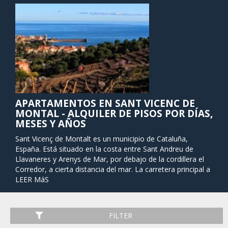
APARTAMENTOS EN SANT VICENC DE
MONTAL - ALQUILER DE PISOS POR DÍAS,
MESES Y AÑOS
Sant Vicenç de Montalt es un municipio de Cataluña,
España. Está situado en la costa entre Sant Andreu de
Llavaneres y Arenys de Mar, por debajo de la cordillera el
Corredor, a cierta distancia del mar. La carretera principal a
lo largo de la costa pasa por el municipio, vinculado a la
LEER MáS
ciudad por una carretera local. También hay caminos de
Arenys de Munt y a Mataró, y una estación en la línea de
RENFE en Caldes d'Estrac.
FILTER