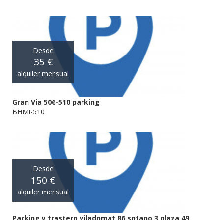
Desde
35 €
alquiler mensual
Gran Via 506-510 parking
BHMI-510
Desde
150 €
alquiler mensual
Parking y trastero viladomat 86 sotano 3 plaza 49