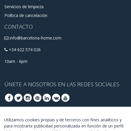
Servicios de limpieza
Política de cancelación
CONTACTO
info@barcelona-home.com
+34 622 574 026
10am - 6pm
ÚNETE A NOSOTROS EN LAS REDES SOCIALES
ÚNETE PARA OBTENER OFERTAS DE ÚLTIMO
Utilizamos cookies propias y de terceros con fines analíticos y
para mostrarte publicidad personalizada en función de un perfil
MINUTO