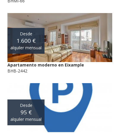
BHMI-66
Desde
1.600 €
alquiler mensual
Apartamento moderno en Eixample
BHB-2442
Desde
95 €
alquiler mensual