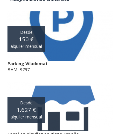
Desde
150 €
alquiler mensual
Parking Viladomat
BHMI-9797
Desde
1.627 €
alquiler mensual