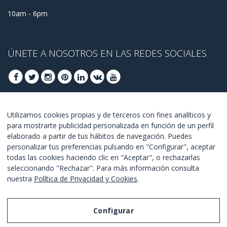
10am - 6pm
ÚNETE A NOSOTROS EN LAS REDES SOCIALES
ÚNETE PARA OBTENER OFERTAS DE ÚLTIMO
Utilizamos cookies propias y de terceros con fines analíticos y
para mostrarte publicidad personalizada en función de un perfil
MINUTO
elaborado a partir de tus hábitos de navegación. Puedes
personalizar tus preferencias pulsando en "Configurar", aceptar
UNETE
todas las cookies haciendo clic en "Aceptar", o rechazarlas
seleccionando "Rechazar". Para más información consulta
Estoy de acuerdo con los
términos y condiciones
.
nuestra
Política de Privacidad y Cookies
.
Configurar
Aviso Legal