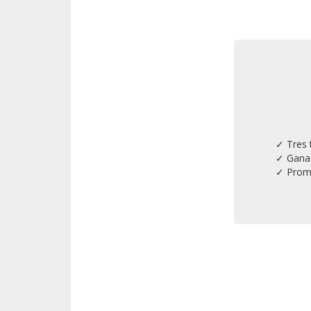
✓ Tres 
✓ Gana 
✓ Promo