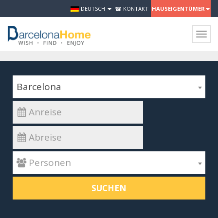
DEUTSCH
☎ KONTAKT
HAUSEIGENTÜMER
Togg
navig
Barcelona
 Personen
SUCHEN