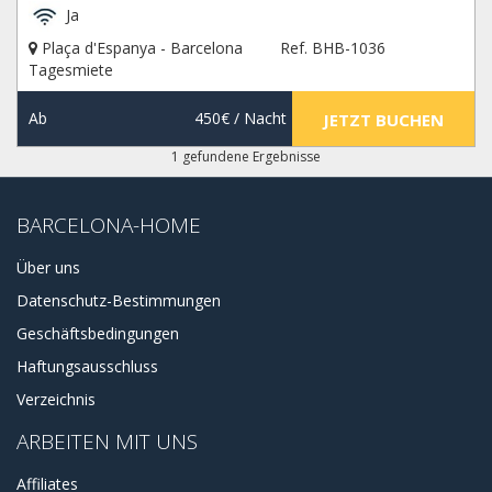
Ja
Auf dieser Seite unten finden Sie alle Möglichkeiten, um die
Ferienwohnung Plaça d'Espanya zu mieten. Wählen Sie das
Plaça d'Espanya - Barcelona
Ref. BHB-1036
für Sie besser aus und starten Sie den Buchungsprozess.
Tagesmiete
Sie können sich jederzeit an uns wenden, um sich beraten
zu lassen. Falls Sie Hilfe bei Ihrer Reservierung benötigen,
Ab
450€
/ Nacht
JETZT BUCHEN
helfen wir Ihnen gerne weiter.
1 gefundene Ergebnisse
BARCELONA-HOME
Über uns
Datenschutz-Bestimmungen
Geschäftsbedingungen
Haftungsausschluss
Verzeichnis
ARBEITEN MIT UNS
Affiliates