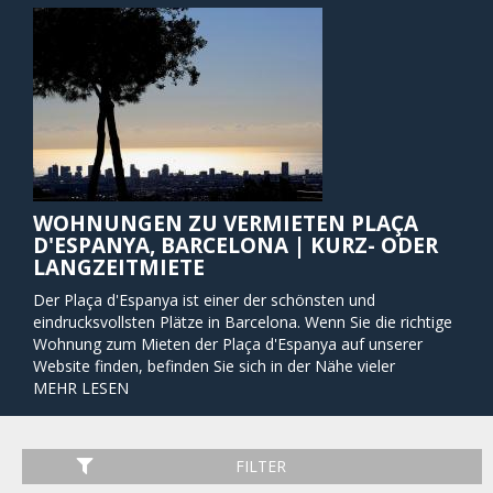
WOHNUNGEN ZU VERMIETEN PLAÇA
D'ESPANYA, BARCELONA | KURZ- ODER
LANGZEITMIETE
Der Plaça d'Espanya ist einer der schönsten und
eindrucksvollsten Plätze in Barcelona. Wenn Sie die richtige
Wohnung zum Mieten der Plaça d'Espanya auf unserer
Website finden, befinden Sie sich in der Nähe vieler
wichtiger Sehenswürdigkeiten. Der wunderschöne und
MEHR LESEN
massive Brunnen in der Mitte des Platzes wurde von Antoni
Gaudis enger Mitarbeiter Josep María Jujol entworfen. In der
Nacht wird der Brunnen in einem Regenbogen von Farben
FILTER
beleuchtet und bietet ein fantastisches Schauspiel mit