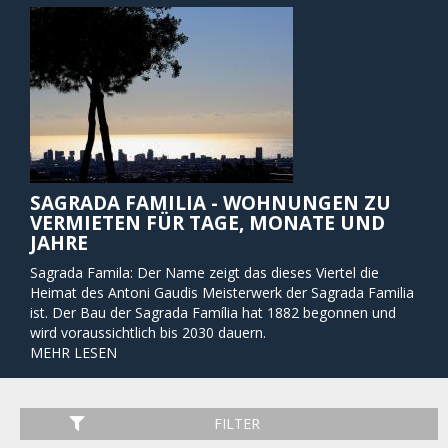
SAGRADA FAMILIA - WOHNUNGEN ZU
VERMIETEN FÜR TAGE, MONATE UND
JAHRE
Sagrada Famila: Der Name zeigt das dieses Viertel die
Heimat des Antoni Gaudis Meisterwerk der Sagrada Familia
ist. Der Bau der Sagrada Família hat 1882 begonnen und
wird voraussichtlich bis 2030 dauern.
Die Kathedrale ist zweifellos das wichtigste Merkmal dieses
MEHR LESEN
Viertel, aber hier gibt es auch viele gemütliche Cafés,
Geschäfte und schöne kleine Parks. Sagrada Familia ist ein
Spaziergang von der Einkaufsstraße Passeig de Gracia
FILTER
entfernt. Sagrada Familia ist die perfekte Wahl für Reisende,