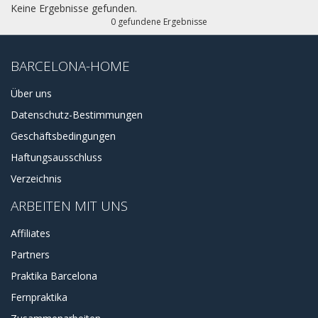
die Gaudis fantastische Welt genießen wollen und in einem
Keine Ergebnisse gefunden.
ruhigen Stadtteil wohnen möchten.
0 gefundene Ergebnisse
Ebenfalls im Stadtteil La Sagrada Família befindet sich das
Sehenswerte Spital Hospital de Santa Creu i de Sant Pau.
Die Placa Universitat ist 10 Min entfernt und die Ramblas 20
BARCELONA-HOME
Min.
Über uns
Datenschutz-Bestimmungen
Geschäftsbedingungen
Haftungsausschluss
Verzeichnis
ARBEITEN MIT UNS
Affiliates
Partners
Praktika Barcelona
Fernpraktika