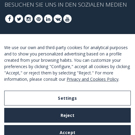
BESUCHEN SIE UNS IN DEN SOZIALEN MEDIEN
FOLGEN SIE UNS, UM DIE BESTEN ANGEBOTE
We use our own and third-party cookies for analytical purposes
ZU ERHALTEN
and to show you personalized advertising based on a profile
created from your browsing habits. You can customize your
ANMELDEN
preferences by clicking "Configure," accept all cookies by clicking
"Accept," or reject them by selecting "Reject." For more
I Agree with the
terms and conditions
.
information, please consult our
Privacy and Cookies Policy
.
Settings
Legal Notice
Reject
Privacy and Cookies Policy
Terms and Conditions of Use
Accept