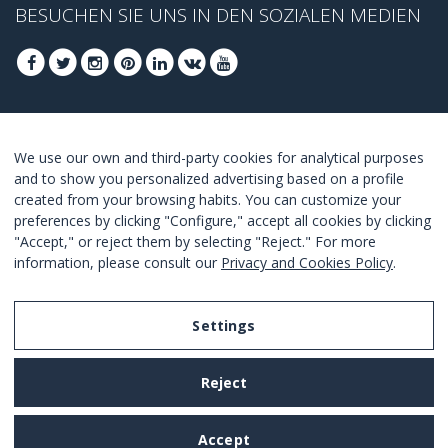
BESUCHEN SIE UNS IN DEN SOZIALEN MEDIEN
FOLGEN SIE UNS, UM DIE BESTEN ANGEBOTE
We use our own and third-party cookies for analytical purposes
ZU ERHALTEN
and to show you personalized advertising based on a profile
created from your browsing habits. You can customize your
ANMELDEN
preferences by clicking "Configure," accept all cookies by clicking
"Accept," or reject them by selecting "Reject." For more
I Agree with the
terms and conditions
.
information, please consult our
Privacy and Cookies Policy
.
Settings
Legal Notice
Reject
Privacy and Cookies Policy
Terms and Conditions of Use
Accept