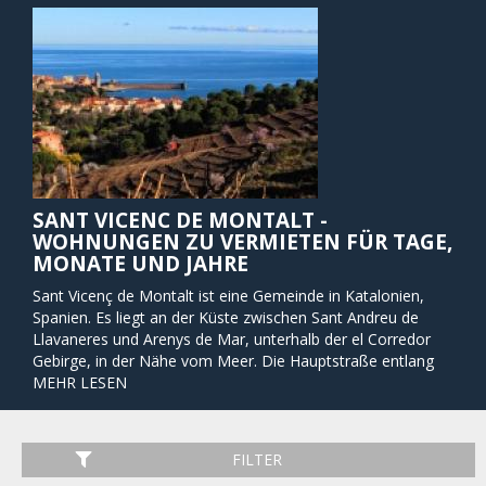
SANT VICENC DE MONTALT -
WOHNUNGEN ZU VERMIETEN FÜR TAGE,
MONATE UND JAHRE
Sant Vicenç de Montalt ist eine Gemeinde in Katalonien,
Spanien. Es liegt an der Küste zwischen Sant Andreu de
Llavaneres und Arenys de Mar, unterhalb der el Corredor
Gebirge, in der Nähe vom Meer. Die Hauptstraße entlang
der Küste führt durch die Gemeinde und ist mit der Stadt
MEHR LESEN
durch eine Gemeindestraße verbunden. Es gibt auch
Straßen nach Arenys de Munt und Mataró, und eine RENFE
Bahnlinie Station in Caldes d'Estrac.
FILTER