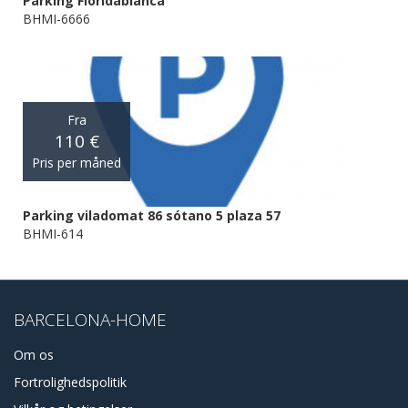
Parking Floridablanca
BHMI-6666
Fra
110 €
Pris per måned
Parking viladomat 86 sótano 5 plaza 57
BHMI-614
BARCELONA-HOME
Om os
Fortrolighedspolitik