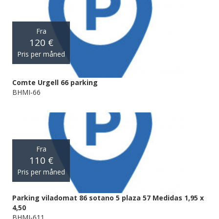
Fra
120 €
Pris per måned
Comte Urgell 66 parking
BHMI-66
Fra
110 €
Pris per måned
Parking viladomat 86 sotano 5 plaza 57 Medidas 1,95 x
4,50
BHMI-611