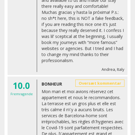
and available to us and made our stay
there really easy and comfortable!
Muchas gracias y hasta la próxima! P.s.:
no sh*t here, this is NOT a fake feedback,
if you are reading this nice one it’s just
because they really deserved it. I confess I
was lil’ sceptical at the beginning, I usually
book my journeys with “more famous”
websites or agencies. But I tried and I had
to change my mind thanks to their
professionalism.
Andrea, Italy
10.0
Oversæt kommentar
BONHEUR
Mon mari et moi avions réservez cet
Fremragende
appartement et nous le recommandons.
La terrasse est un gros plus et elle est
très calme il n\'y a aucuns bruits. Les
services de Barcelona-home sont
irréprochables, les règles d\'hygienes avec
le Covid-19 sont parfaitement respectées.
De plus, l\'appartement est grand et