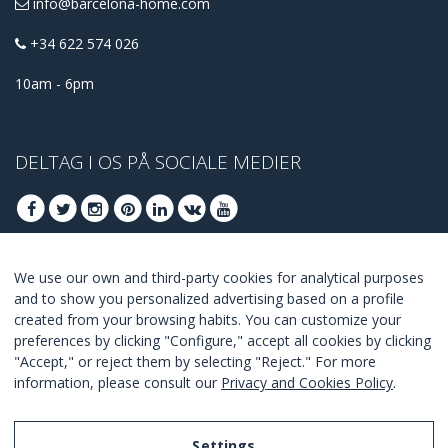
info@barcelona-home.com
+34 622 574 026
10am - 6pm
DELTAG I OS PÅ SOCIALE MEDIER
We use our own and third-party cookies for analytical purposes
DELTAG AT FÅ BEDSTE TILBUD
and to show you personalized advertising based on a profile
created from your browsing habits. You can customize your
TILSLUTTE
preferences by clicking "Configure," accept all cookies by clicking
"Accept," or reject them by selecting "Reject." For more
I Agree with the
terms and conditions
.
information, please consult our
Privacy and Cookies Policy
.
Settings