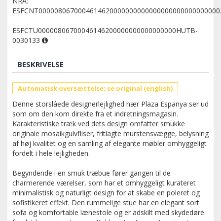
NRA:
ESFCNT0000080670004614620000000000000000000000000000
ESFCTU00000806700046146200000000000000000HUTB-
0030133
BESKRIVELSE
Automatisk oversættelse: se original (english)
Denne storslåede designerlejlighed nær Plaza Espanya ser ud
som om den kom direkte fra et indretningsmagasin.
Karakteristiske træk ved dets design omfatter smukke
originale mosaikgulvfliser, fritlagte murstensvægge, belysning
af høj kvalitet og en samling af elegante møbler omhyggeligt
fordelt i hele lejligheden.
Begyndende i en smuk træbue fører gangen til de
charmerende værelser, som har et omhyggeligt kurateret
minimalistisk og naturligt design for at skabe en poleret og
sofistikeret effekt. Den rummelige stue har en elegant sort
sofa og komfortable lænestole og er adskilt med skydedøre