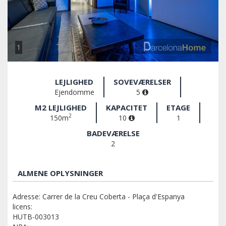
1
LEJLIGHED
SOVEVÆRELSER
Ejendomme
5
M2 LEJLIGHED
KAPACITET
ETAGE
2
150m
10
1
BADEVÆRELSE
2
ALMENE OPLYSNINGER
Adresse: Carrer de la Creu Coberta - Plaça d'Espanya
licens:
HUTB-003013