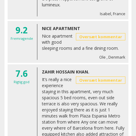
lumineux.
Isabel, France
9.2
NICE APARTMENT
Nice apartment
Oversæt kommentar
Fremragende
with good
sleeping rooms and a fine dining room.
Ole , Denmark
7.6
ZAHIR HOSSAIN KHAN.
It’s really a nice
Oversæt kommentar
Rigtig god
experience
staying in this apartment, very much
spacious 5 bed rooms, even out side
terrace is also very spacious. We really
enjoyed staying there as it is just 1
minutes walk from Plaza Espania Metro
station from where Any one can move
every where of Barcelona from here. Fully
equipped kitchen also added attraction of