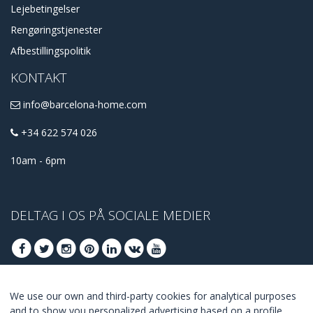
Lejebetingelser
Rengøringstjenester
Afbestillingspolitik
KONTAKT
info@barcelona-home.com
+34 622 574 026
10am - 6pm
DELTAG I OS PÅ SOCIALE MEDIER
We use our own and third-party cookies for analytical purposes
DELTAG AT FÅ BEDSTE TILBUD
and to show you personalized advertising based on a profile