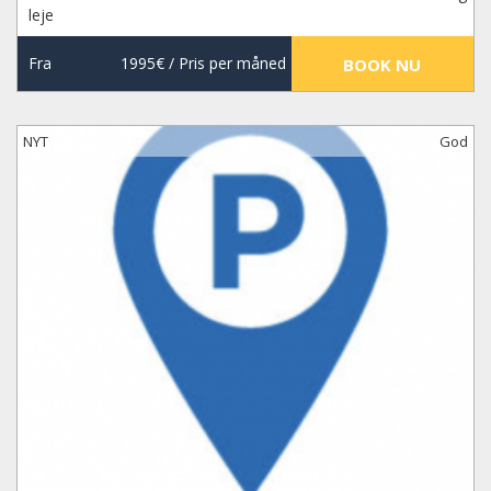
leje
Fra
1995€
/ Pris per måned
BOOK NU
NYT
God