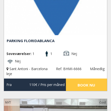
PARKING FLORIDABLANCA
Soveværelser:
1
1
Nej
Nej
Sant Antoni - Barcelona
Ref. BHMI-6666
Månedlig
leje
Fra
110€
/ Pris per måned
BOOK NU
NYT
God