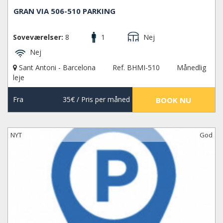
GRAN VIA 506-510 PARKING
Soveværelser:
8
1
Nej
Nej
Sant Antoni - Barcelona
Ref. BHMI-510
Månedlig
leje
Fra
35€
/ Pris per måned
BOOK NU
NYT
God