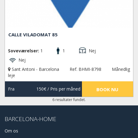
CALLE VILADOMAT 85
Soveværelser:
1
1
Nej
Nej
Sant Antoni - Barcelona
Ref. BHMI-8798
Månedlig
leje
Fra
150€
/ Pris per måned
BOOK NU
6 resultater fundet.
BARCELONA-HOME
Om os