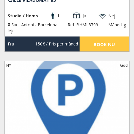
Studio / Hems
1
Ja
Nej
Sant Antoni - Barcelona
Ref. BHMI 8799
Månedlig
leje
Fra
150€
/ Pris per måned
BOOK NU
NYT
God