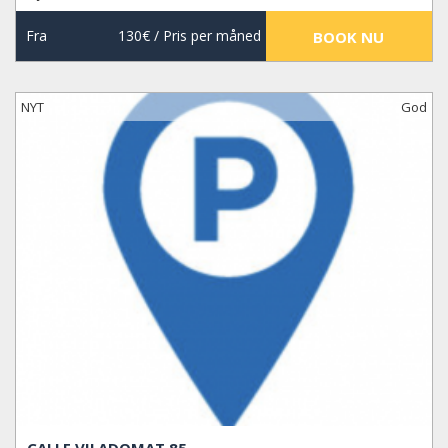
Fra
130€
/ Pris per måned
BOOK NU
NYT
God
CALLE VILADOMAT 85