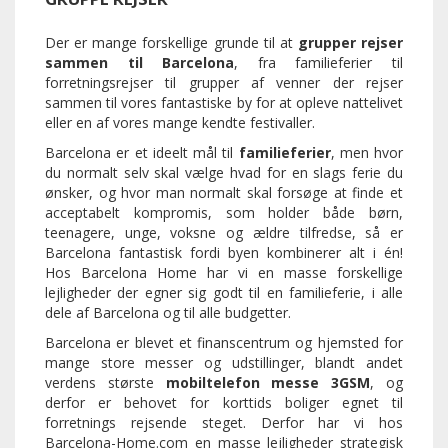
Der er mange forskellige grunde til at
grupper rejser
sammen til Barcelona
, fra familieferier til
forretningsrejser til grupper af venner der rejser
sammen til vores fantastiske by for at opleve nattelivet
eller en af vores mange kendte festivaller.
Barcelona er et ideelt mål til
familieferier
, men hvor
du normalt selv skal vælge hvad for en slags ferie du
ønsker, og hvor man normalt skal forsøge at finde et
acceptabelt kompromis, som holder både børn,
teenagere, unge, voksne og ældre tilfredse, så er
Barcelona fantastisk fordi byen kombinerer alt i én!
Hos Barcelona Home har vi en masse forskellige
lejligheder der egner sig godt til en familieferie, i alle
dele af Barcelona og til alle budgetter.
Barcelona er blevet et finanscentrum og hjemsted for
mange store messer og udstillinger, blandt andet
verdens største
mobiltelefon messe 3GSM
, og
derfor er behovet for korttids boliger egnet til
forretnings rejsende steget. Derfor har vi hos
Barcelona-Home.com en masse lejligheder strategisk