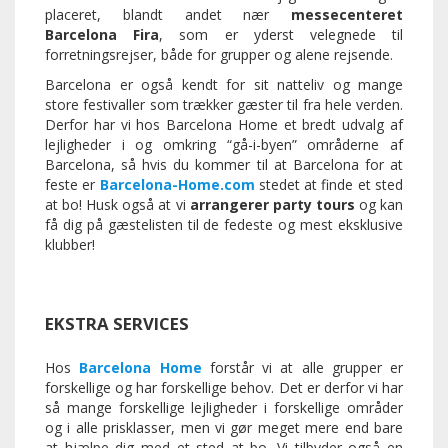
placeret, blandt andet nær
messecenteret
Barcelona Fira
, som er yderst velegnede til
forretningsrejser, både for grupper og alene rejsende.
Barcelona er også kendt for sit natteliv og mange
store festivaller som trækker gæster til fra hele verden.
Derfor har vi hos Barcelona Home et bredt udvalg af
lejligheder i og omkring “gå-i-byen” områderne af
Barcelona, så hvis du kommer til at Barcelona for at
feste er
Barcelona-Home.com
stedet at finde et sted
at bo! Husk også at vi
arrangerer party tours
og kan
få dig på gæstelisten til de fedeste og mest eksklusive
klubber!
EKSTRA SERVICES
Hos
Barcelona Home
forstår vi at alle grupper er
forskellige og har forskellige behov. Det er derfor vi har
så mange forskellige lejligheder i forskellige områder
og i alle prisklasser, men vi gør meget mere end bare
at hjælpe dig med et sted at bo. Vi tilbyder også en