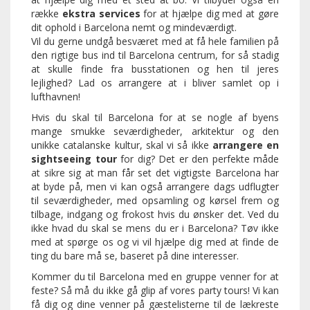
række
ekstra services
for at hjælpe dig med at gøre
dit ophold i Barcelona nemt og mindeværdigt.
Vil du gerne undgå besværet med at få hele familien på
den rigtige bus ind til Barcelona centrum, for så stadig
at skulle finde fra busstationen og hen til jeres
lejlighed? Lad os arrangere at i bliver samlet op i
lufthavnen!
Hvis du skal til Barcelona for at se nogle af byens
mange smukke seværdigheder, arkitektur og den
unikke catalanske kultur, skal vi så ikke
arrangere en
sightseeing tour
for dig? Det er den perfekte måde
at sikre sig at man får set det vigtigste Barcelona har
at byde på, men vi kan også arrangere dags udflugter
til seværdigheder, med opsamling og kørsel frem og
tilbage, indgang og frokost hvis du ønsker det. Ved du
ikke hvad du skal se mens du er i Barcelona? Tøv ikke
med at spørge os og vi vil hjælpe dig med at finde de
ting du bare må se, baseret på dine interesser.
Kommer du til Barcelona med en gruppe venner for at
feste? Så må du ikke gå glip af vores party tours! Vi kan
få dig og dine venner på gæstelisterne til de lækreste