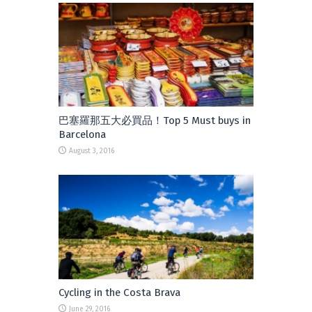
巴塞羅那五大必買品！Top 5 Must buys in
Barcelona
August 3, 2016
Cycling in the Costa Brava
June 29, 2016