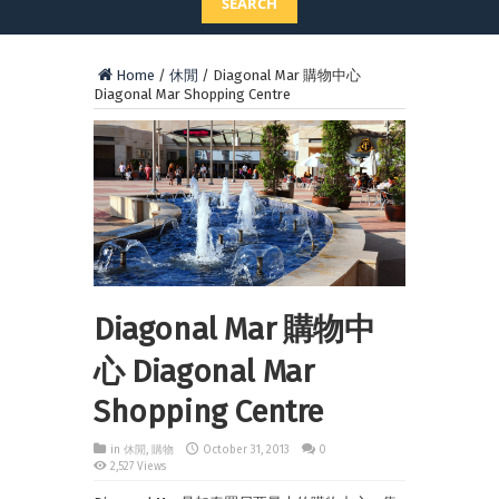
SEARCH
Home
/
休閒
/
Diagonal Mar 購物中心
Diagonal Mar Shopping Centre
Diagonal Mar 購物中
心 Diagonal Mar
Shopping Centre
in
休閒
,
購物
October 31, 2013
0
2,527 Views