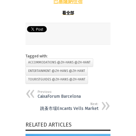
巴塞隆納住宿
看全部
Tagged with:
ACCOMMODATIONS @ZH-HANS @ZH-HANT
ENTERTAINMENT @ZH-HANS @ZH-HANT
TOURISTGUIDES @ZH-HANS @ZH-HANT
Previous:
CaixaForum Barcelona
Next:
跳蚤市場Encants Vells Market
RELATED ARTICLES