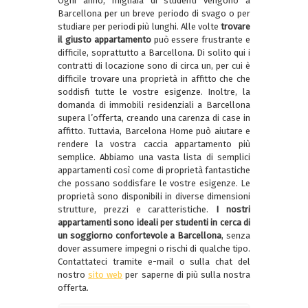
Ogni anno, migliaia di studenti vengono a
Barcellona per un breve periodo di svago o per
studiare per periodi più lunghi. Alle volte
trovare
il giusto appartamento
può essere frustrante e
difficile, soprattutto a Barcellona. Di solito qui i
contratti di locazione sono di circa un, per cui è
difficile trovare una proprietà in affitto che che
soddisfi tutte le vostre esigenze. Inoltre, la
domanda di immobili residenziali a Barcellona
supera l’offerta, creando una carenza di case in
affitto.
Tuttavia, Barcelona Home può aiutare e
rendere la vostra caccia appartamento più
semplice. Abbiamo una vasta lista di semplici
appartamenti così come di proprietà fantastiche
che possano soddisfare le vostre esigenze. Le
proprietà sono disponibili in diverse dimensioni
strutture, prezzi e caratteristiche.
I nostri
appartamenti sono ideali per studenti in cerca di
un soggiorno confortevole a Barcellona
, senza
dover assumere impegni o rischi di qualche tipo.
Contattateci tramite e-mail o sulla chat del
nostro
sito web
per saperne di più sulla nostra
offerta.