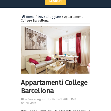
SEARCH
Home
/
Dove alloggiare
/
Appartamenti
College Barcellona
Appartamenti College
Barcellona
in
Dove alloggiare
Marzo 3, 2017
0
1,417 Visite