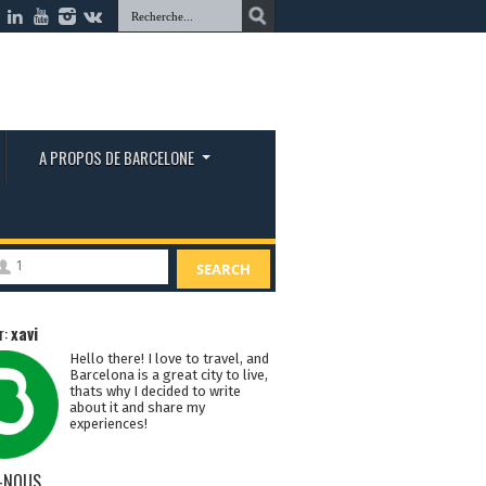
A PROPOS DE BARCELONE
1
SEARCH
r:
xavi
Hello there! I love to travel, and
Barcelona is a great city to live,
thats why I decided to write
about it and share my
experiences!
-NOUS