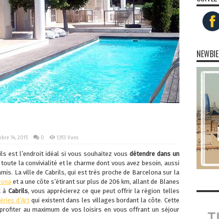
NEWBIE
bre 14, 2015
0
1,913 Vues
ils est l’endroit idéal si vous souhaitez vous
détendre dans un
 toute la convivialité et le charme dont vous avez besoin, aussi
is. La ville de Cabrils, qui est très proche de Barcelona sur la
rona
et a une côte s’étirant sur plus de 206 km, allant de Blanes
t à
Cabrils
, vous apprécierez ce que peut offrir la région telles
éries d’Art
qui existent dans les villages bordant la côte. Cette
rofiter au maximum de vos loisirs en vous offrant un séjour