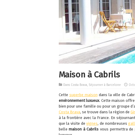
Maison à Cabrils
Dans
Costa Brava
,
Séjourner à Barcelone
Octo
Cette
superbe maison
dans la ville de Cabr
environnement luxueux
. Cette maison offre
bien pour une famille ou pour un groupe d’am
Costa Brava
, se trouve dans la région de
Gi
à la frontière avec la France. En séjournan
que la visite de
vignes
, de nombreuses
gall
belle
maison à Cabrils
vous permettra de p
luxueux.