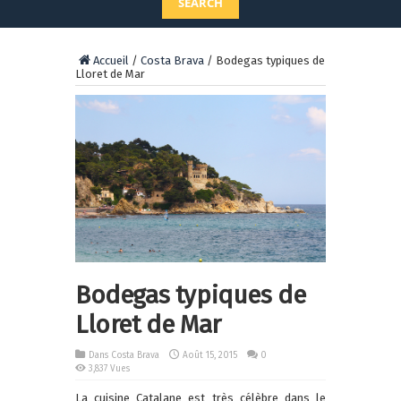
SEARCH
Accueil
/
Costa Brava
/
Bodegas typiques de
Lloret de Mar
Bodegas typiques de
Lloret de Mar
Dans
Costa Brava
Août 15, 2015
0
3,837 Vues
La cuisine Catalane est très célèbre dans le