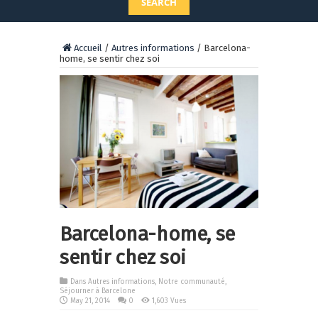
SEARCH
Accueil
/
Autres informations
/
Barcelona-
home, se sentir chez soi
Barcelona-home, se
sentir chez soi
Dans
Autres informations
,
Notre communauté
,
Séjourner à Barcelone
May 21, 2014
0
1,603 Vues