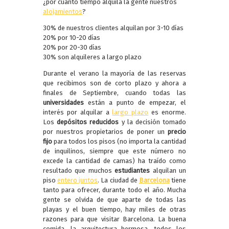
¿por cuánto tiempo alquila la gente nuestros
alojamientos
?
30% de nuestros clientes alquilan por 3-10 días
20% por 10-20 días
20% por 20-30 días
30% son alquileres a largo plazo
Durante el verano la mayoría de las reservas
que recibimos son de corto plazo y ahora a
finales de Septiembre, cuando todas las
universidades
están a punto de empezar, el
interés por alquilar a
largo plazo
es enorme.
Los
depósitos reducidos
y la decisión tomado
por nuestros propietarios de poner un
precio
fijo
para todos los pisos (no importa la cantidad
de inquilinos, siempre que este número no
excede la cantidad de camas) ha traído como
resultado que muchos
estudiantes
alquilan un
piso
entero juntos
. La ciudad de
Barcelona
tiene
tanto para ofrecer, durante todo el año. Mucha
gente se olvida de que aparte de todas las
playas y el buen tiempo, hay miles de otras
razones para que visitar Barcelona. La buena
comida, la arquitectura hermosa, todos los