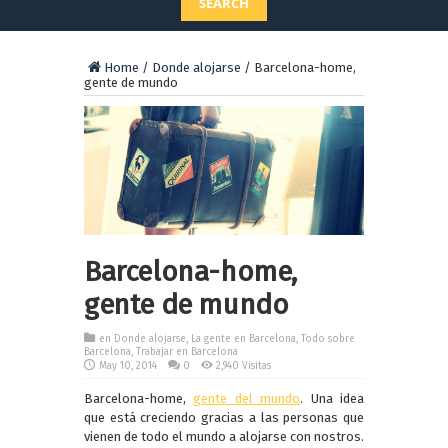
SEARCH
Home
/
Donde alojarse
/
Barcelona-home,
gente de mundo
Barcelona-home,
gente de mundo
en
Donde alojarse
,
La gente en Barcelona
,
Todo sobre
Barcelona
,
Trabajar en Barcelona
May 10, 2014
0
2,940 Visitas
Barcelona-home,
gente del mundo
. Una idea
que está creciendo gracias a las personas que
vienen de todo el mundo a alojarse con nostros.