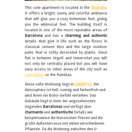
This cute apartment is located in the
Eixample
.
It offers a bright, sunny and colorful ambiance
that will give you a cozy bohemian feel, giving
you the whimsical feel. The building itself is
located in one of the most reputable areas of
Barcelona
and has a
charming and authentic
details that give it life such as the floors in
classical cement tiles and the large outdoor
patio that is richly decorated by plants. Since
flat is between Urgell and Universitat you will
not only be centrally placed but you will have
easy access to other areas of the city such as
Sant Antoni
or the Ramblas.
Diese süße Wohnung liegt in
EIXAMPLE
. Die
Atmosphäre ist hell, sonnig und farbenfroh und
wird Ihnen ein Boho-Gefühl verleihen. Das
Gebäude liegt in einer der angesehensten
Gegenden
Barcelonas
und verfügt über
charmante
und
authentische
Details wie
beispielsweise die klassischen Fliesen und die
große Außenterrasse mit vielen verschiedenen
Pflanzen. Da die Wohnung zwischen den U-