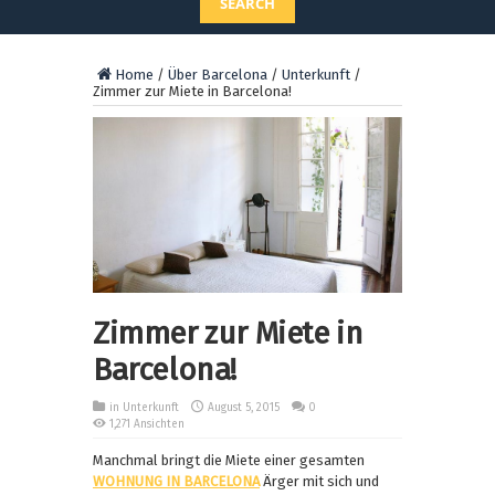
SEARCH
Home
/
Über Barcelona
/
Unterkunft
/
Zimmer zur Miete in Barcelona!
Zimmer zur Miete in
Barcelona!
in
Unterkunft
August 5, 2015
0
1,271 Ansichten
Manchmal bringt die Miete einer gesamten
WOHNUNG IN BARCELONA
Ärger mit sich und