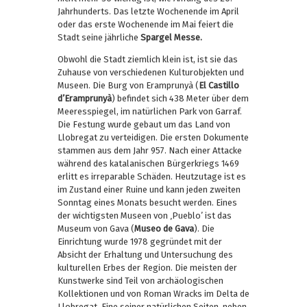
Jahrhunderts. Das letzte Wochenende im April
oder das erste Wochenende im Mai feiert die
Stadt seine jährliche
Spargel Messe.
Obwohl die Stadt ziemlich klein ist, ist sie das
Zuhause von verschiedenen Kulturobjekten und
Museen. Die Burg von Eramprunyà (
El Castillo
d’Eramprunyà
) befindet sich 438 Meter über dem
Meeresspiegel, im natürlichen Park von Garraf.
Die Festung wurde gebaut um das Land von
Llobregat zu verteidigen. Die ersten Dokumente
stammen aus dem Jahr 957. Nach einer Attacke
während des katalanischen Bürgerkriegs 1469
erlitt es irreparable Schäden. Heutzutage ist es
im Zustand einer Ruine und kann jeden zweiten
Sonntag eines Monats besucht werden. Eines
der wichtigsten Museen von ‚Pueblo’ ist das
Museum von Gava (
Museo de Gava
). Die
Einrichtung wurde 1978 gegründet mit der
Absicht der Erhaltung und Untersuchung des
kulturellen Erbes der Region. Die meisten der
Kunstwerke sind Teil von archäologischen
Kollektionen und von Roman Wracks im Delta de
Llobregat. Eine seiner natürlichen Seiten, neben