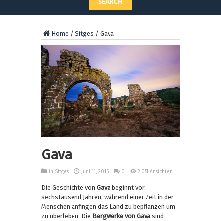
SEARCH
Home
/
Sitges
/
Gava
Gava
in
Sitges
Juni 11, 2015
0
2,051 Ansichten
Die Geschichte von
Gava
beginnt vor
sechstausend Jahren, während einer Zeit in der
Menschen anfingen das Land zu bepflanzen um
zu überleben. Die
Bergwerke von Gava
sind