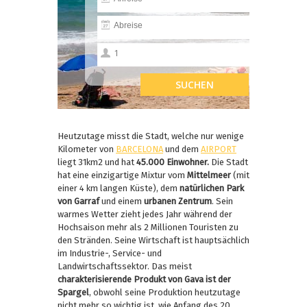
Heutzutage misst die Stadt, welche nur wenige
Kilometer von
BARCELONA
und dem
AIRPORT
liegt 31km2 und hat
45.000 Einwohner.
Die Stadt
hat eine einzigartige Mixtur vom
Mittelmeer
(mit
einer 4 km langen Küste), dem
natürlichen Park
von Garraf
und einem
urbanen Zentrum
. Sein
warmes Wetter zieht jedes Jahr während der
Hochsaison mehr als 2 Millionen Touristen zu
den Stränden. Seine Wirtschaft ist hauptsächlich
im Industrie-, Service- und
Landwirtschaftssektor. Das meist
charakterisierende Produkt von Gava ist der
Spargel
, obwohl seine Produktion heutzutage
nicht mehr so wichtig ist, wie Anfang des 20.