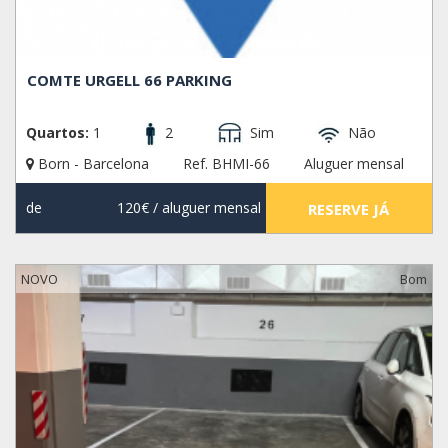
COMTE URGELL 66 PARKING
Quartos:
1
2
Sim
Não
Born - Barcelona
Ref. BHMI-66
Aluguer mensal
de
120€
/ aluguer mensal
RESERVE JÁ
NOVO
Bom