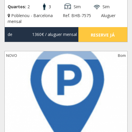
Quartos:
2
3
Sim
Sim
Poblenou - Barcelona
Ref. BHB-7575
Aluguer
mensal
de
1360€
/ aluguer mensal
RESERVE JÁ
NOVO
Bom