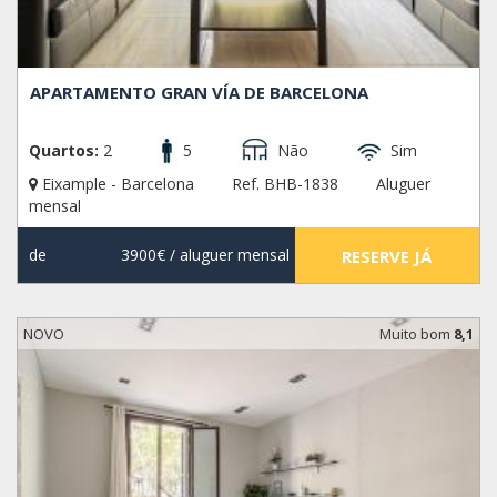
APARTAMENTO GRAN VÍA DE BARCELONA
Quartos:
2
5
Não
Sim
Eixample - Barcelona
Ref. BHB-1838
Aluguer
mensal
de
3900€
/ aluguer mensal
RESERVE JÁ
NOVO
Muito bom
8,1