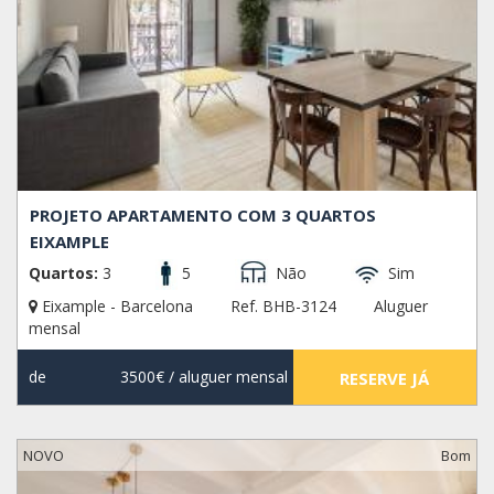
PROJETO APARTAMENTO COM 3 QUARTOS
EIXAMPLE
Quartos:
3
5
Não
Sim
Eixample - Barcelona
Ref. BHB-3124
Aluguer
mensal
de
3500€
/ aluguer mensal
RESERVE JÁ
NOVO
Bom