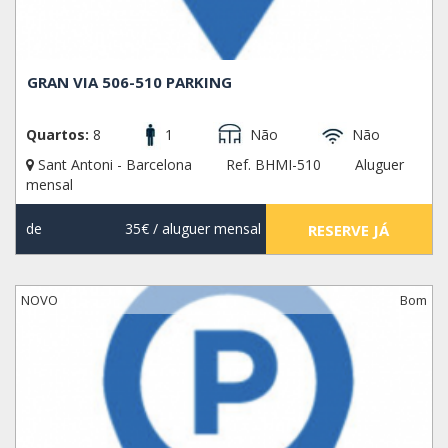
GRAN VIA 506-510 PARKING
Quartos:
8
1
Não
Não
Sant Antoni - Barcelona
Ref. BHMI-510
Aluguer
mensal
de
35€
/ aluguer mensal
RESERVE JÁ
NOVO
Bom