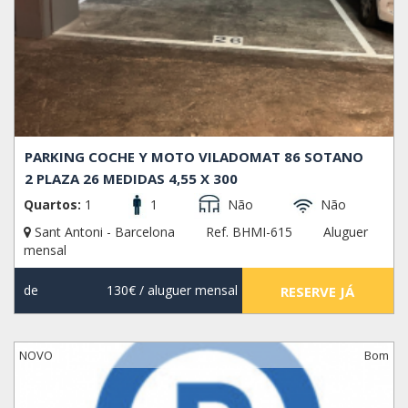
PARKING COCHE Y MOTO VILADOMAT 86 SOTANO
2 PLAZA 26 MEDIDAS 4,55 X 300
Quartos:
1
1
Não
Não
Sant Antoni - Barcelona
Ref. BHMI-615
Aluguer
mensal
de
130€
/ aluguer mensal
RESERVE JÁ
NOVO
Bom