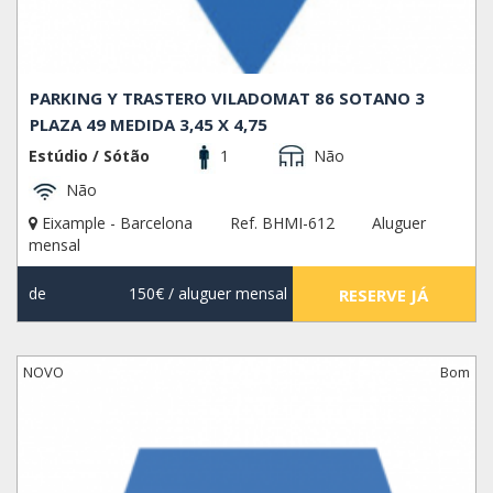
PARKING Y TRASTERO VILADOMAT 86 SOTANO 3
PLAZA 49 MEDIDA 3,45 X 4,75
Estúdio / Sótão
1
Não
Não
Eixample - Barcelona
Ref. BHMI-612
Aluguer
mensal
de
150€
/ aluguer mensal
RESERVE JÁ
NOVO
Bom