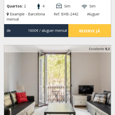
Quartos:
2
4
Sim
Sim
Eixample - Barcelona
Ref. BHB-2442
Aluguer
mensal
de
1600€
/ aluguer mensal
RESERVE JÁ
Excelente
9,2