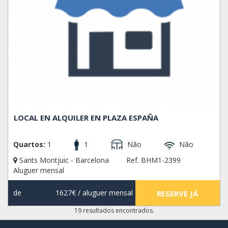
LOCAL EN ALQUILER EN PLAZA ESPAÑA
Quartos:
1
1
Não
Não
Sants Montjuic - Barcelona
Ref. BHM1-2399
Aluguer mensal
de
1627€
/ aluguer mensal
RESERVE JÁ
19 resultados encontrados.