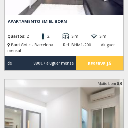
APARTAMENTO EM EL BORN
Quartos:
2
2
Sim
Sim
Barri Gotic - Barcelona
Ref. BHM1-200
Aluguer
mensal
de
880€
/ aluguer mensal
RESERVE JÁ
Muito bom
8,9