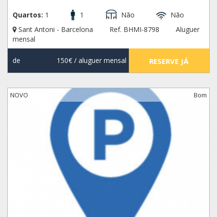
Quartos:
1
1
Não
Não
Sant Antoni - Barcelona
Ref. BHMI-8798
Aluguer
mensal
de
150€
/ aluguer mensal
RESERVE JÁ
NOVO
Bom