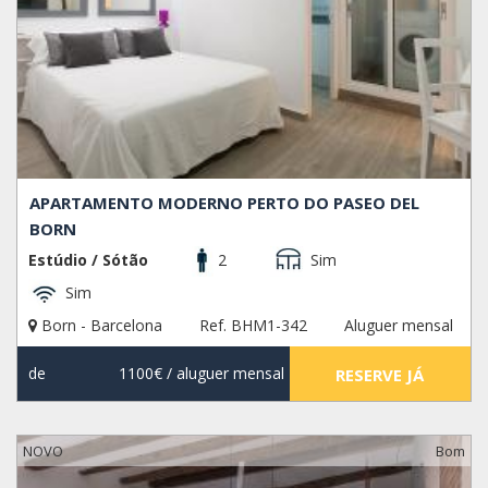
APARTAMENTO MODERNO PERTO DO PASEO DEL
BORN
Estúdio / Sótão
2
Sim
Sim
Born - Barcelona
Ref. BHM1-342
Aluguer mensal
de
1100€
/ aluguer mensal
RESERVE JÁ
NOVO
Bom