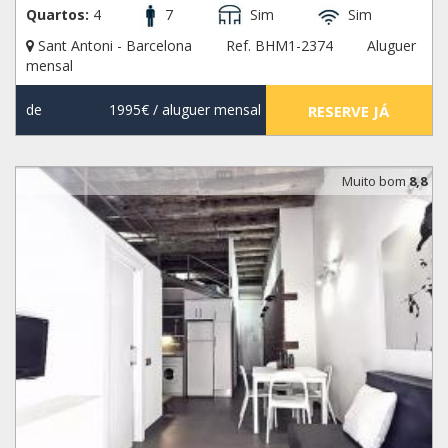
Quartos:
4
7
Sim
Sim
Sant Antoni - Barcelona
Ref. BHM1-2374
Aluguer
mensal
de
1995€
/ aluguer mensal
RESERVE JÁ
Muito bom
8,8