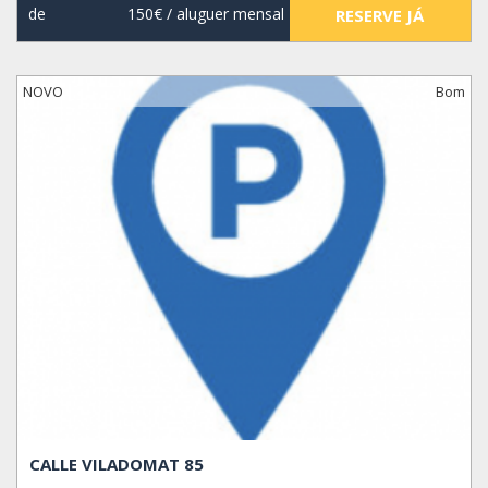
de
150€
/ aluguer mensal
RESERVE JÁ
NOVO
Bom
CALLE VILADOMAT 85