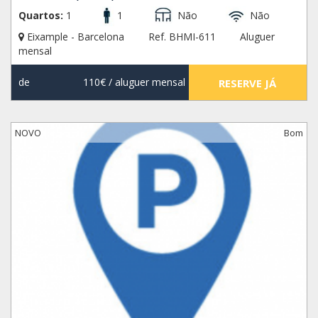
Quartos:
1
1
Não
Não
Eixample - Barcelona
Ref. BHMI-611
Aluguer
mensal
de
110€
/ aluguer mensal
RESERVE JÁ
NOVO
Bom