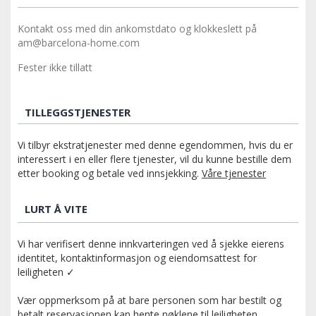
Kontakt oss med din ankomstdato og klokkeslett på
am@barcelona-home.com
Fester ikke tillatt
TILLEGGSTJENESTER
Vi tilbyr ekstratjenester med denne egendommen, hvis du er
interessert i en eller flere tjenester, vil du kunne bestille dem
etter booking og betale ved innsjekking.
Våre tjenester
LURT Å VITE
Vi har verifisert denne innkvarteringen ved å sjekke eierens
identitet, kontaktinformasjon og eiendomsattest for
leiligheten ✓
Vær oppmerksom på at bare personen som har bestilt og
betalt reservasjonen kan hente nøklene til leiligheten.