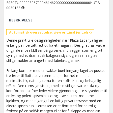
ESFCTU00000806700046146200000000000000000HUTB-
0030133
BESKRIVELSE
Automatisk oversettelse: view original (engelsk)
Denne praktfulle designleiligheten nær Plaza Espanya ligner
virkelig på noe tatt rett ut fra et magasin. Designet har vakre
originale mosaikkfliser på gulvene, murvegger som er gjort
synlig med et dramatisk bakgrunnslys, og en samling av
stilige møbler arrangert med fabelaktig smak.
En lang korridor med en vakker buet inngang laget av pusset
tre fører til flotte soverommene, utformet med ett
minimalistisk, naturlig tema for en sofistikert og behagelig
effekt. Den romslige stuen, med sin stilige svarte sofa og
komfortable sofaer leder videre gjennom glatte skyvedører til
en lys og polert spiseplass omgitt av stilrent moderne
kjøkken, og med tilgang til en luftig privat terrasse med en
ekstra spiseplass. Terrassen er et flott sted for en rolig
frokost på en solfylt morgen eller for å slappe av med din