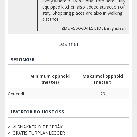
every where of Barcelona from here. Fully
equipped kitchen also added attraction of
stay. Shopping places are also in walking
distance.
ZMZ ASSOCIATES LTD , Bangladesh
Les mer
SESONGER
Minimum opphold
Maksimal opphold
(netter)
(netter)
Generell
1
29
HVORFOR BO HOSE OSS
✓ VI SNAKKER DITT SPRÅK.
✓ GRATIS TURPLANLEGGER.