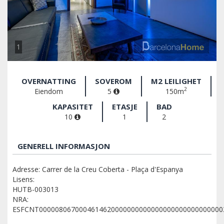
1
OVERNATTING
SOVEROM
M2 LEILIGHET
2
Eiendom
5
150m
KAPASITET
ETASJE
BAD
10
1
2
GENERELL INFORMASJON
Adresse: Carrer de la Creu Coberta - Plaça d'Espanya
Lisens:
HUTB-003013
NRA:
ESFCNT0000080670004614620000000000000000000000000000