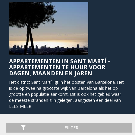
APPARTEMENTEN IN SANT MARTÍ -
APPARTEMENTEN TE HUUR VOOR
DAGEN, MAANDEN EN JAREN
Het district Sant Martí ligt in het oosten van Barcelona. Het
is de op twee na grootste wijk van Barcelona als het op
grootte en populatie aankomt. Dit is ook het gebied waar
de meeste stranden zijn gelegen, aangezien een deel van
de buurt een kustlijn heeft. Het staat bekend als een
LEES MEER
middelklas buurt met vele winkelcentra, parken en
entertainment plekken. Dit wijde territorium ontwikkelde
zich richting het noorden in de tiende eeuw, dankzij het
FILTER
Condal kanaal wat water van Montcada naar Barcelona