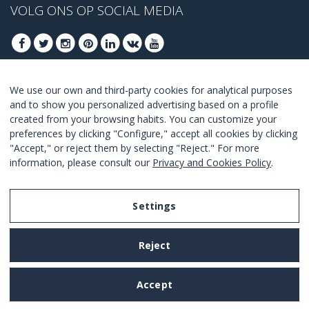
VOLG ONS OP SOCIAL MEDIA
We use our own and third-party cookies for analytical purposes
MELD U AAN VOOR ONZE BESTE DEALS
and to show you personalized advertising based on a profile
created from your browsing habits. You can customize your
AANMELDEN
preferences by clicking "Configure," accept all cookies by clicking
"Accept," or reject them by selecting "Reject." For more
Ik ga akkoord met de
voorwaarden en condities
.
information, please consult our
Privacy and Cookies Policy
.
Settings
Legal Notice
Reject
Privacy and Cookies Policy
Terms and Conditions of Use
Accept
Settings