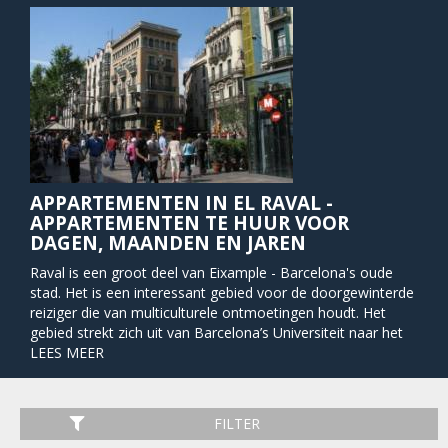
APPARTEMENTEN IN EL RAVAL -
APPARTEMENTEN TE HUUR VOOR
DAGEN, MAANDEN EN JAREN
Raval is een groot deel van Eixample - Barcelona's oude
stad. Het is een interessant gebied voor de doorgewinterde
reiziger die van multiculturele ontmoetingen houdt. Het
gebied strekt zich uit van Barcelona’s Universiteit naar het
water en heeft zodoende een aangename loopafstand naar
LEES MEER
de stranden van Barcelona. El Raval is dicht bij Las Ramblas
wat het gebied aantrekkelijk maakt voor toeristen en
degenen die Barcelona’s nachtleven willen ervaren.
FILTER