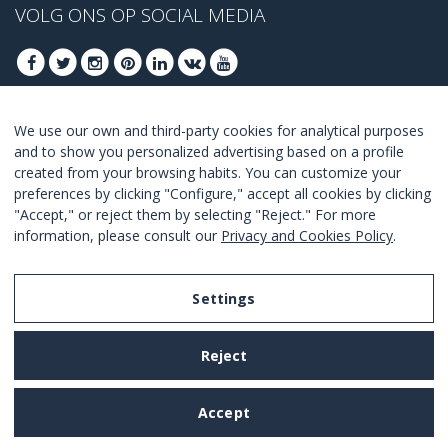
VOLG ONS OP SOCIAL MEDIA
We use our own and third-party cookies for analytical purposes
MELD U AAN VOOR ONZE BESTE DEALS
and to show you personalized advertising based on a profile
created from your browsing habits. You can customize your
AANMELDEN
preferences by clicking "Configure," accept all cookies by clicking
"Accept," or reject them by selecting "Reject." For more
Ik ga akkoord met de
voorwaarden en condities
.
information, please consult our
Privacy and Cookies Policy
.
Settings
Legal Notice
Reject
Privacy and Cookies Policy
Terms and Conditions of Use
Accept
Settings