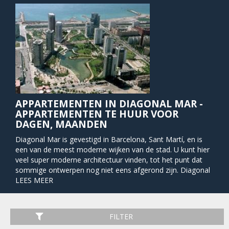
APPARTEMENTEN IN DIAGONAL MAR -
APPARTEMENTEN TE HUUR VOOR
DAGEN, MAANDEN
Diagonal Mar is gevestigd in Barcelona, Sant Martí, en is
een van de meest moderne wijken van de stad. U kunt hier
veel super moderne architectuur vinden, tot het punt dat
sommige ontwerpen nog niet eens afgerond zijn. Diagonal
Mar is vernoemd naar zijn ligging aan de Middellandse Zee,
LEES MEER
en het staat voor het begin van de Diagonal weg die de
hele stad Barcelona doorkruist.
FILTER
Aangezien het gebied nieuw is, vindt u hier een