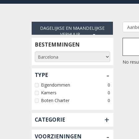
DAGELIJKSE EN MAANDELIJKSE
VERHUUR
BESTEMMINGEN
No resul
-
TYPE
Eigendommen
0
Kamers
0
Boten Charter
0
+
CATEGORIE
-
VOORZIENINGEN