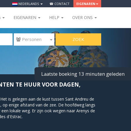
NEDERLANDS
☎ CONTACT
EIGENAREN
G
EIGENAREN
HELP
OVER ONS
ZOEK
 Personen
Laatste boeking 13 minuten geleden
NTEN TE HUUR VOOR DAGEN,
 Het is gelegen aan de kust tussen Sant Andreu de
n, op enige afstand van de zee. De hoofdweg langs
 een lokale weg. Er zijn ook wegen naar Arenys de
es d'Estrac.