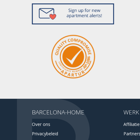
BARCELONA-HOME
WERK
Over ons
Affiliati
Privacybeleid
Partner