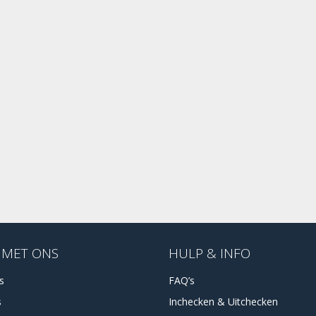
 MET ONS
HULP & INFO
es
FAQ’s
s
Inchecken & Uitchecken