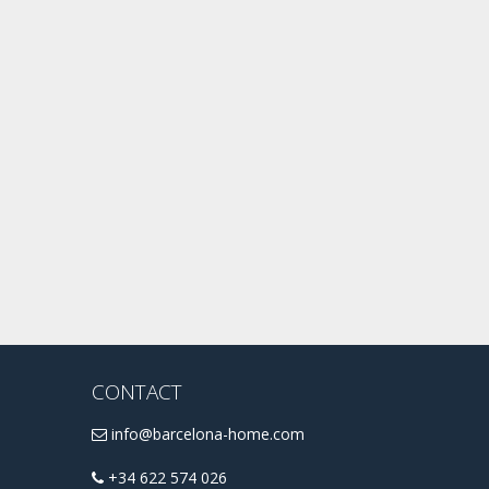
CONTACT
info@barcelona-home.com
+34 622 574 026