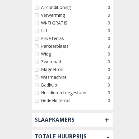
Airconditioning
0
Verwarming
0
Wi-Fi GRATIS
0
Lift
0
Privé terras
0
Parkeerplaats
0
Wieg
0
Zwembad
0
Magnetron
0
Wasmachine
0
Badkuip
0
Huisdieren toegestaan
0
Gedeeld terras
0
+
SLAAPKAMERS
-
TOTALE HUURPRIJS