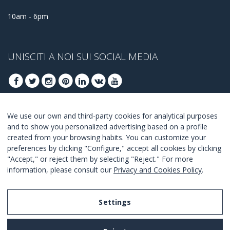
10am - 6pm
UNISCITI A NOI SUI SOCIAL MEDIA
We use our own and third-party cookies for analytical purposes
ISCRIVITI PER OTTENERE LE OFFERTE MIGLIORI
and to show you personalized advertising based on a profile
created from your browsing habits. You can customize your
UNISCITI
preferences by clicking "Configure," accept all cookies by clicking
"Accept," or reject them by selecting "Reject." For more
Accetto i
termini e condizioni
.
information, please consult our
Privacy and Cookies Policy
.
Settings
Legal Notice