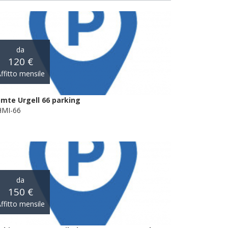
da
120 €
ffitto mensile
mte Urgell 66 parking
MI-66
da
150 €
ffitto mensile