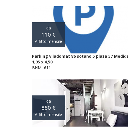
da
110 €
Affitto mensile
Parking viladomat 86 sotano 5 plaza 57 Medid
1,95 x 4,50
BHMI-611
da
880 €
Affitto mensile