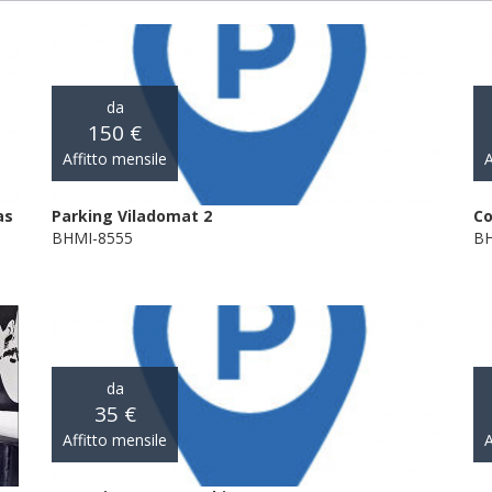
da
150 €
Affitto mensile
A
as
Parking Viladomat 2
Co
BHMI-8555
BH
da
35 €
Affitto mensile
A