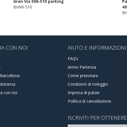
Gran Via 506-510 parking
Pa
BHMI-510
49
BH
RA CON NOI
AIUTO E INFORMAZIONI
FAQ’s
s
Arrivo Partenza
 Barcellona
Come prenotare
distanza
Condizioni di noleggio
ra con noi
Impresa di pulizie
Politica di cancellazione
ISCRIVITI PER OTTENER