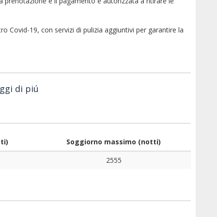
a prenotazione e il pagamento è autorizzata a ritirare le
Covid-19, con servizi di pulizia aggiuntivi per garantire la
ggi di piú
ti)
Soggiorno massimo (notti)
2555