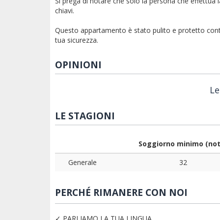
Si prega di notare che solo la persona che effettua l
chiavi.
Questo appartamento è stato pulito e protetto contro 
tua sicurezza.
OPINIONI
Le
LE STAGIONI
Soggiorno minimo (not
Generale
32
PERCHÉ RIMANERE CON NOI
✓ PARLIAMO LA TUA LINGUA.