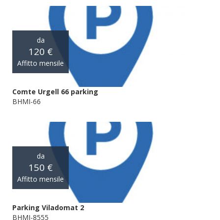
da
120 €
Affitto mensile
Comte Urgell 66 parking
BHMI-66
da
150 €
Affitto mensile
Parking Viladomat 2
BHMI-8555