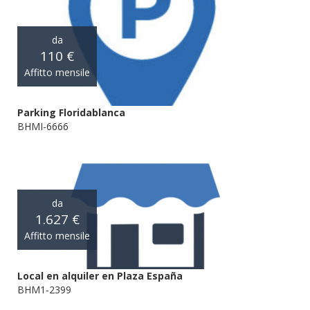
da
110 €
Affitto mensile
Parking Floridablanca
BHMI-6666
da
1.627 €
Affitto mensile
Local en alquiler en Plaza España
BHM1-2399