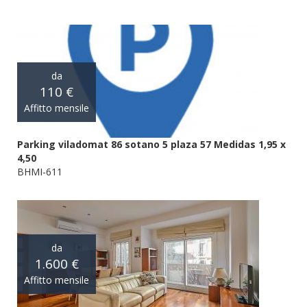
da
110 €
Affitto mensile
Parking viladomat 86 sotano 5 plaza 57 Medidas 1,95 x
4,50
BHMI-611
da
1.600 €
Affitto mensile