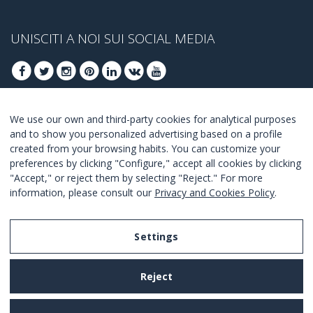
UNISCITI A NOI SUI SOCIAL MEDIA
We use our own and third-party cookies for analytical purposes
ISCRIVITI PER OTTENERE LE OFFERTE MIGLIORI
and to show you personalized advertising based on a profile
created from your browsing habits. You can customize your
UNISCITI
preferences by clicking "Configure," accept all cookies by clicking
"Accept," or reject them by selecting "Reject." For more
Accetto i
termini e condizioni
.
information, please consult our
Privacy and Cookies Policy
.
Settings
Legal Notice
Reject
Privacy and Cookies Policy
Terms and Conditions of Use