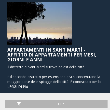
APPARTAMENTI IN SANT MARTÍ -
AFFITTO DI APPARTAMENTI PER MESI,
GIORNI E ANNI
Il distretto di Sant Martí si trova ad est della cittá.
É il secondo distretto per estensione e vi si concentrano la
maggior parte delle spiaggie della cittá. È conosciuto per la
varietà di offerte in materia di intrattenimento.
LEGGI DI PIú
Al giorno d'oggi è uno dei quartieri piú vivi della cittá, con un
grande movimento commerciale che contribuisce alla
FILTER
crescita economica della cittá.