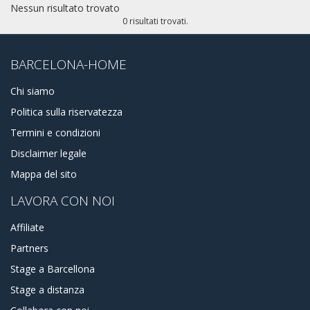
Nessun risultato trovato
QUARTIERI
0 risultati trovati.
El Camp de l'Arpa del Clot, El Clot, El Parc i la Llacuna del
Poblenou, La Vila Olímpica del Poblenou, El Poblenou,
BARCELONA-HOME
Diagonal Mar e el Front Marítim del Poblenou, El Besòs e el
Maresme, Provençals del Poblenou, Sant Martí de
Chi siamo
Provençals, La Verneda e la Pau
Politica sulla riservatezza
Termini e condizioni
Disclaimer legale
Mappa del sito
LAVORA CON NOI
Affiliate
Partners
Stage a Barcellona
Stage a distanza