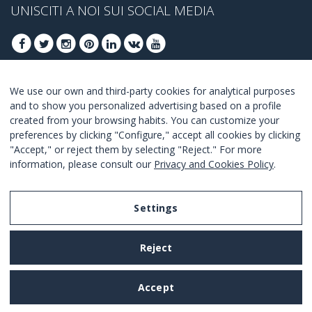
UNISCITI A NOI SUI SOCIAL MEDIA
We use our own and third-party cookies for analytical purposes
ISCRIVITI PER OTTENERE LE OFFERTE MIGLIORI
and to show you personalized advertising based on a profile
created from your browsing habits. You can customize your
UNISCITI
preferences by clicking "Configure," accept all cookies by clicking
"Accept," or reject them by selecting "Reject." For more
Accetto i
termini e condizioni
.
information, please consult our
Privacy and Cookies Policy
.
Settings
Legal Notice
Reject
Privacy and Cookies Policy
Terms and Conditions of Use
Accept
Settings