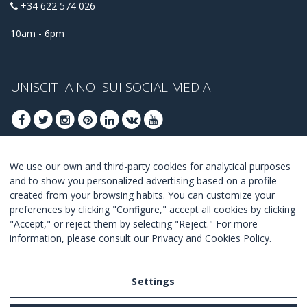
+34 622 574 026
10am - 6pm
UNISCITI A NOI SUI SOCIAL MEDIA
We use our own and third-party cookies for analytical purposes
ISCRIVITI PER OTTENERE LE OFFERTE MIGLIORI
and to show you personalized advertising based on a profile
created from your browsing habits. You can customize your
UNISCITI
preferences by clicking "Configure," accept all cookies by clicking
"Accept," or reject them by selecting "Reject." For more
Accetto i
termini e condizioni
.
information, please consult our
Privacy and Cookies Policy
.
Settings
Legal Notice