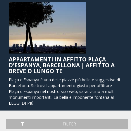
APPARTAMENTI IN AFFITTO PLAÇA
D'ESPANYA, BARCELLONA | AFFITTO A
BREVE O LUNGO TE
Plaça d'Espanya è una delle piazze più belle e suggestive di
Barcellona. Se trovi l'appartamento giusto per affittare
Plaça d'Espanya nel nostro sito web, sarai vicino a molti
monumenti importanti. La bella e imponente fontana al
centro della piazza è stata progettata dallo stretto
LEGGI DI PIú
collaboratore di Antoni Gaudi Josep María Jujol. Di notte la
fontana è illuminata da un arcobaleno di colori, offrendo
uno spettacolo fantastico con musica per i visitatori. Il
FILTER
grande e commerciale centro commerciale Las Arenas si