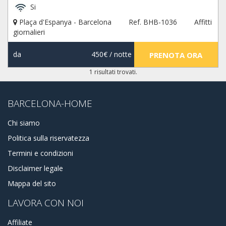
Si
o se hai bisogno di aiuto con la tua prenotazione, saremo
felici di aiutarti.
Plaça d'Espanya - Barcelona
Ref. BHB-1036
Affitti
giornalieri
da
450€
/ notte
PRENOTA ORA
1 risultati trovati.
BARCELONA-HOME
Chi siamo
Politica sulla riservatezza
Termini e condizioni
Disclaimer legale
Mappa del sito
LAVORA CON NOI
Affiliate