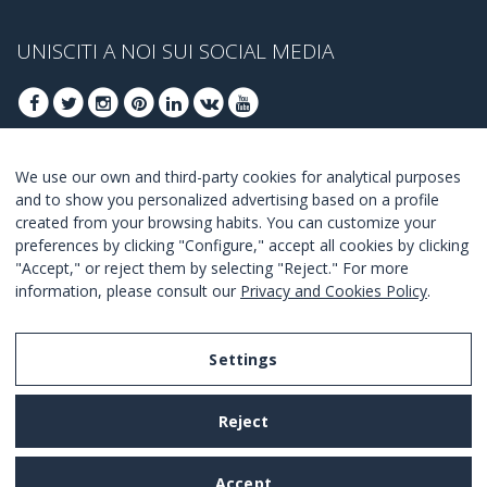
UNISCITI A NOI SUI SOCIAL MEDIA
We use our own and third-party cookies for analytical purposes
ISCRIVITI PER OTTENERE LE OFFERTE MIGLIORI
and to show you personalized advertising based on a profile
created from your browsing habits. You can customize your
UNISCITI
preferences by clicking "Configure," accept all cookies by clicking
"Accept," or reject them by selecting "Reject." For more
Accetto i
termini e condizioni
.
information, please consult our
Privacy and Cookies Policy
.
Settings
Legal Notice
Reject
Privacy and Cookies Policy
Terms and Conditions of Use
Accept