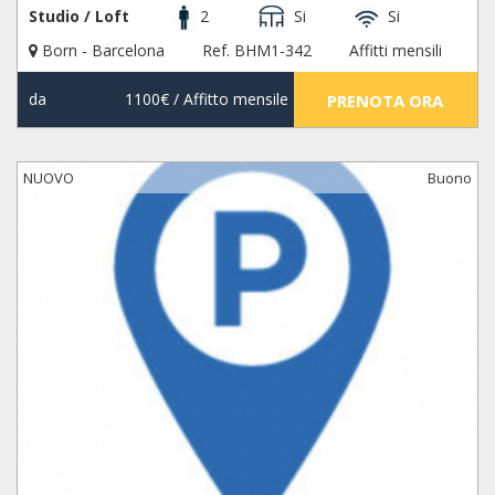
Studio / Loft
2
Si
Si
Born - Barcelona
Ref. BHM1-342
Affitti mensili
da
1100€
/ Affitto mensile
PRENOTA ORA
NUOVO
Buono