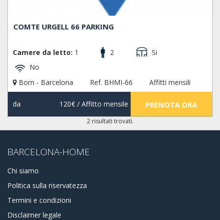
COMTE URGELL 66 PARKING
Camere da letto:
1
2
Si
No
Born - Barcelona
Ref. BHMI-66
Affitti mensili
da
120€
/ Affitto mensile
PRENOTA ORA
2 risultati trovati.
BARCELONA-HOME
Chi siamo
Politica sulla riservatezza
Termini e condizioni
Disclaimer legale