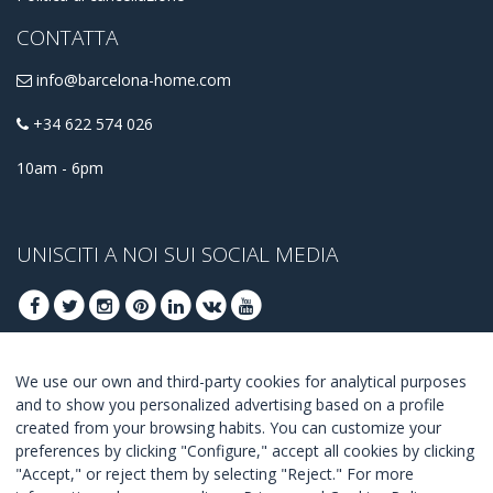
CONTATTA
info@barcelona-home.com
+34 622 574 026
10am - 6pm
UNISCITI A NOI SUI SOCIAL MEDIA
We use our own and third-party cookies for analytical purposes
ISCRIVITI PER OTTENERE LE OFFERTE MIGLIORI
and to show you personalized advertising based on a profile
created from your browsing habits. You can customize your
UNISCITI
preferences by clicking "Configure," accept all cookies by clicking
"Accept," or reject them by selecting "Reject." For more
Accetto i
termini e condizioni
.