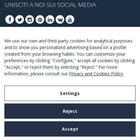
UNISCITI A NOI SUI SOCIAL MEDIA
We use our own and third-party cookies for analytical purposes
ISCRIVITI PER OTTENERE LE OFFERTE MIGLIORI
and to show you personalized advertising based on a profile
created from your browsing habits. You can customize your
UNISCITI
preferences by clicking "Configure," accept all cookies by clicking
"Accept," or reject them by selecting "Reject." For more
Accetto i
termini e condizioni
.
information, please consult our
Privacy and Cookies Policy
.
Settings
Legal Notice
Reject
Privacy and Cookies Policy
Terms and Conditions of Use
Accept
Settings