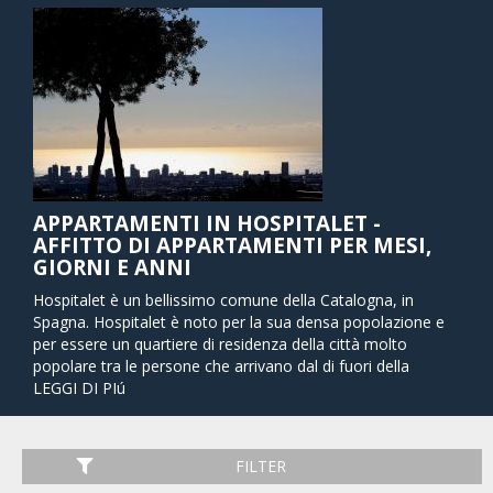
APPARTAMENTI IN HOSPITALET -
AFFITTO DI APPARTAMENTI PER MESI,
GIORNI E ANNI
Hospitalet è un bellissimo comune della Catalogna, in
Spagna. Hospitalet è noto per la sua densa popolazione e
per essere un quartiere di residenza della città molto
popolare tra le persone che arrivano dal di fuori della
Spagna. Nell'anno 2006, oltre il 22% dei suoi abitanti erano
LEGGI DI PIú
provenienti dall'estero, il maggior numero di essi
dall'America.
FILTER
Hospitalet è formato da due aree distinte. Se si vuole