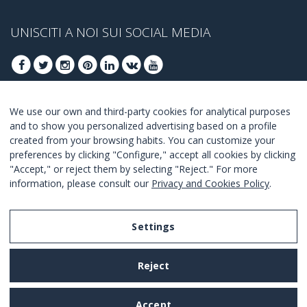
UNISCITI A NOI SUI SOCIAL MEDIA
We use our own and third-party cookies for analytical purposes
ISCRIVITI PER OTTENERE LE OFFERTE MIGLIORI
and to show you personalized advertising based on a profile
created from your browsing habits. You can customize your
UNISCITI
preferences by clicking "Configure," accept all cookies by clicking
"Accept," or reject them by selecting "Reject." For more
Accetto i
termini e condizioni
.
information, please consult our
Privacy and Cookies Policy
.
Settings
Legal Notice
Reject
Privacy and Cookies Policy
Terms and Conditions of Use
Accept