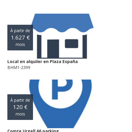
À partir de
1.627 €
mois
Local en alquiler en Plaza España
BHM1-2399
À partir de
120 €
mois
Comte Urgell 66 parking