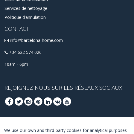
Services de nettoyage
Politique d’annulation
CONTACT
info@barcelona-home.com
+34 622 574 026
10am - 6pm
REJOIGNEZ-NOUS SUR LES RÉSEAUX SOCIAUX
INSCRIVEZ-VOUS POUR OBTENIR NOS
We use our own and third-party cookies for analytical purposes
MEILLEURES OFFRES