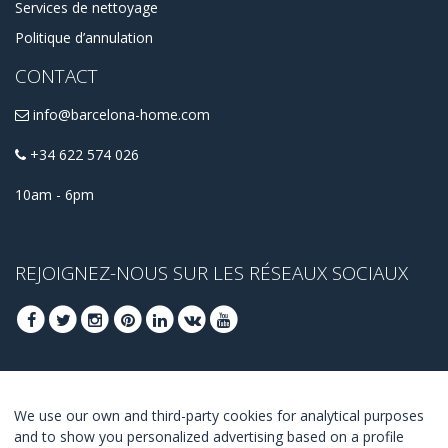
Services de nettoyage
Politique d’annulation
CONTACT
info@barcelona-home.com
+34 622 574 026
10am - 6pm
REJOIGNEZ-NOUS SUR LES RÉSEAUX SOCIAUX
INSCRIVEZ-VOUS POUR OBTENIR NOS
We use our own and third-party cookies for analytical purposes
MEILLEURES OFFRES
and to show you personalized advertising based on a profile