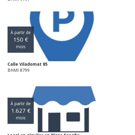
À partir de
150 €
mois
Calle Viladomat 85
BHMI 8799
À partir de
1.627 €
mois