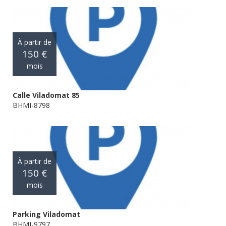
À partir de
150 €
mois
Calle Viladomat 85
BHMI-8798
À partir de
150 €
mois
Parking Viladomat
BHMI-9797