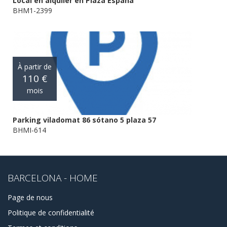
Local en alquiler en Plaza España
BHM1-2399
À partir de
110 €
mois
Parking viladomat 86 sótano 5 plaza 57
BHMI-614
BARCELONA - HOME
Page de nous
Politique de confidentialité