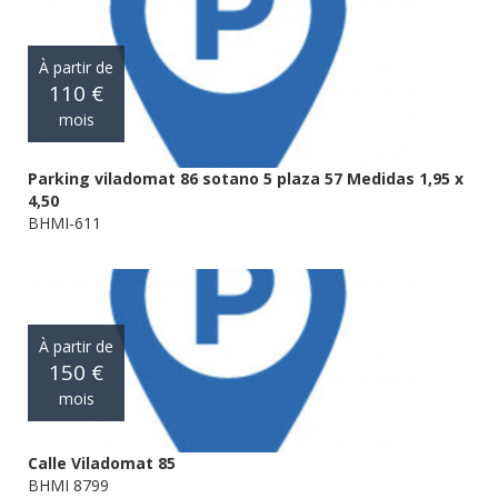
À partir de
110 €
mois
Parking viladomat 86 sotano 5 plaza 57 Medidas 1,95 x
4,50
BHMI-611
À partir de
150 €
mois
Calle Viladomat 85
BHMI 8799