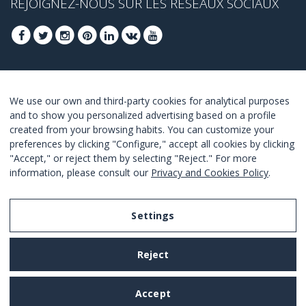
REJOIGNEZ-NOUS SUR LES RÉSEAUX SOCIAUX
INSCRIVEZ-VOUS POUR OBTENIR NOS
We use our own and third-party cookies for analytical purposes
MEILLEURES OFFRES
and to show you personalized advertising based on a profile
created from your browsing habits. You can customize your
JOINDRE
preferences by clicking "Configure," accept all cookies by clicking
"Accept," or reject them by selecting "Reject." For more
Je suis d´accord avec les termes et conditions.
information, please consult our
Privacy and Cookies Policy
.
Settings
Legal Notice
Reject
Privacy and Cookies Policy
Terms and Conditions of Use
Accept
Settings