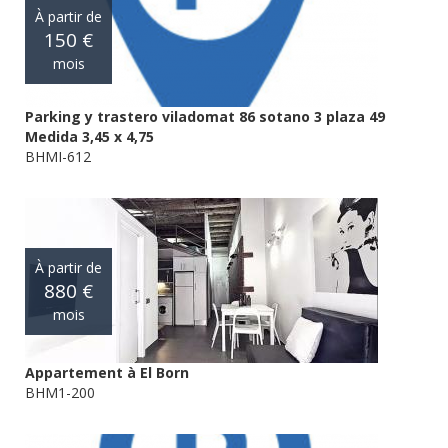
À partir de
150 €
mois
Parking y trastero viladomat 86 sotano 3 plaza 49
Medida 3,45 x 4,75
BHMI-612
À partir de
880 €
mois
Appartement à El Born
BHM1-200