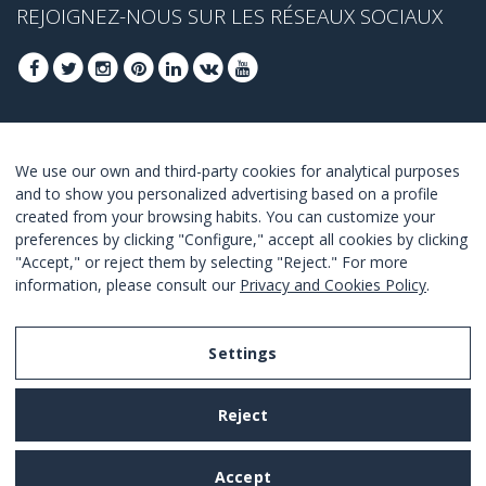
REJOIGNEZ-NOUS SUR LES RÉSEAUX SOCIAUX
INSCRIVEZ-VOUS POUR OBTENIR NOS
We use our own and third-party cookies for analytical purposes
MEILLEURES OFFRES
and to show you personalized advertising based on a profile
created from your browsing habits. You can customize your
JOINDRE
preferences by clicking "Configure," accept all cookies by clicking
"Accept," or reject them by selecting "Reject." For more
Je suis d´accord avec les termes et conditions.
information, please consult our
Privacy and Cookies Policy
.
Settings
Legal Notice
Reject
Privacy and Cookies Policy
Terms and Conditions of Use
Accept