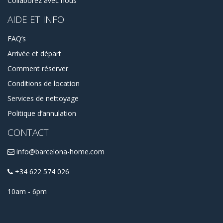
Collaborez avec nous
chers à des chambres économiques en colocation.
AIDE ET INFO
Contactez-nous si vous avez besoin de conseils ou si vous
avez besoin d'aide lors de la réservation ou du processus
de réservation d'un appartement à Sant Martí, Barcelone.
FAQ’s
Arrivée et départ
Comment réserver
Conditions de location
Services de nettoyage
Politique d’annulation
CONTACT
info@barcelona-home.com
+34 622 574 026
10am - 6pm