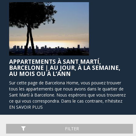
APPARTEMENTS À SANT MARTÍ,
BARCELONE | AU JOUR, À LA SEMAINE,
AU MOIS OU À L’ANN
Sur cette page de Barcelona Home, vous pouvez trouver
tous les appartements que nous avons dans le quartier de
Sant Martí à Barcelone. Nous espérons que vous trouverez
ce qui vous correspondra. Dans le cas contraire, n'hésitez
pas à nous contacter pour obtenir de l'aide.
EN SAVOIR PLUS
Le quartier de Sant Martí est situé dans la zone Est de la
ville et est le deuxième plus grand quartier de Barcelone en
terme de taille et de population. La zone de Sant Martí est
FILTER
l’une des plus importantes d’Espagne en terme d’industrie.