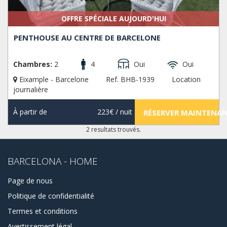
OFFRE SPÉCIALE AUJOURD'HUI
PENTHOUSE AU CENTRE DE BARCELONE
Chambres:
2
4
Oui
Oui
Eixample - Barcelone
Ref. BHB-1939
Location
journalière
À partir de
223€
/ nuit
RÉSERVER MAINTENA
2 resultats trouvés.
BARCELONA - HOME
Page de nous
Politique de confidentialité
Termes et conditions
Avertissement légal