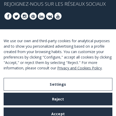
REJOIGNEZ-NOUS SUR LES RÉSEAUX SOCIAUX
INSCRIVEZ-VOUS POUR OBTENIR NOS
We use our own and third-party cookies for analytical purposes
MEILLEURES OFFRES
and to show you personalized advertising based on a profile
created from your browsing habits. You can customize your
JOINDRE
preferences by clicking "Configure," accept all cookies by clicking
"Accept," or reject them by selecting "Reject." For more
Je suis d´accord avec les termes et conditions.
information, please consult our
Privacy and Cookies Policy
.
Settings
Legal Notice
Reject
Privacy and Cookies Policy
Terms and Conditions of Use
Accept