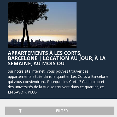
APPARTEMENTS À LES CORTS,
BARCELONE | LOCATION AU JOUR, À LA
SEMAINE, AU MOIS OU
Sur notre site internet, vous pouvez trouver des
appartements situés dans le quartier Les Corts à Barcelone
qui vous conviendront. Pourquoi les Corts ? Car la plupart
des universités de la ville se trouvent dans ce quartier, ce
qui lui confère une atmosphère jeune et dynamique. Cette
EN SAVOIR PLUS
région possède un grand nombre de parcs et de beaux
jardins, ce qui la rend parfaite pour ceux qui aiment faire de
longues promenades ou faire de l'exercice le matin. Si vous
FILTER
êtes un amateur de football, vous voudrez peut-être louer