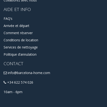
Collaborez avec nous
conseils pour planifier votre séjour à court ou long terme.
AIDE ET INFO
FAQ’s
Arrivée et départ
Comment réserver
Conditions de location
Services de nettoyage
Politique d’annulation
CONTACT
info@barcelona-home.com
+34 622 574 026
10am - 6pm