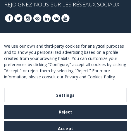
REJOIGNEZ-NOUS SUR LES RÉSEAUX SOCIAUX
INSCRIVEZ-VOUS POUR OBTENIR NOS
We use our own and third-party cookies for analytical purposes
MEILLEURES OFFRES
and to show you personalized advertising based on a profile
created from your browsing habits. You can customize your
JOINDRE
preferences by clicking "Configure," accept all cookies by clicking
"Accept," or reject them by selecting "Reject." For more
Je suis d´accord avec les termes et conditions.
information, please consult our
Privacy and Cookies Policy
.
Settings
Legal Notice
Reject
Privacy and Cookies Policy
Terms and Conditions of Use
Accept