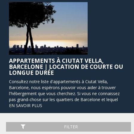
APPARTEMENTS À CIUTAT VELLA,
BARCELONE | LOCATION DE COURTE OU
LONGUE DURÉE
Consultez notre liste d'appartements à Ciutat Vella,
Barcelone, nous espérons pouvoir vous aider à trouver
l'hébergement que vous cherchiez. Si vous ne connaissez
pas grand-chose sur les quartiers de Barcelone et lequel
choisir, Barcelona Home a préparé un guide pour vous.
EN SAVOIR PLUS
Pourquoi Ciutat Vella ? Le nom "vieille ville" de ce quartier
vient de la prédominance des bâtiments gothiques. C’est le
meilleur endroit pour passer un court séjour comme des
FILTER
vacances, en raison de sa proximité avec de nombreuses