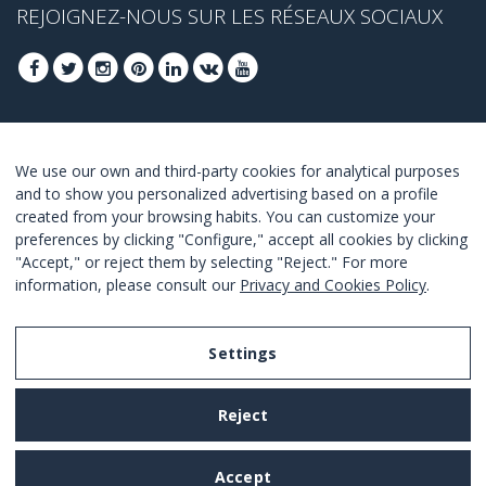
REJOIGNEZ-NOUS SUR LES RÉSEAUX SOCIAUX
INSCRIVEZ-VOUS POUR OBTENIR NOS
We use our own and third-party cookies for analytical purposes
MEILLEURES OFFRES
and to show you personalized advertising based on a profile
created from your browsing habits. You can customize your
JOINDRE
preferences by clicking "Configure," accept all cookies by clicking
"Accept," or reject them by selecting "Reject." For more
Je suis d´accord avec les termes et conditions.
information, please consult our
Privacy and Cookies Policy
.
Settings
Legal Notice
Reject
Privacy and Cookies Policy
Terms and Conditions of Use
Accept