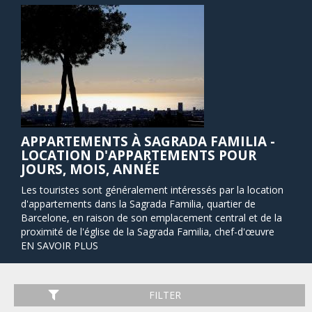
APPARTEMENTS À SAGRADA FAMILIA -
LOCATION D'APPARTEMENTS POUR
JOURS, MOIS, ANNÉE
Les touristes sont généralement intéressés par la location
d'appartements dans la Sagrada Familia, quartier de
Barcelone, en raison de son emplacement central et de la
proximité de l'église de la Sagrada Familia, chef-d'œuvre
majeur de l'architecte Antoni Gaudí, qui domine les places
EN SAVOIR PLUS
et rues résidentielles et calmes. La cathédrale est
indubitablement le site le plus populaire de la région.
Sagrada Familia est située à quelques pas de la rue
FILTER
commerçante Passeig de Gracia, où se trouvent également