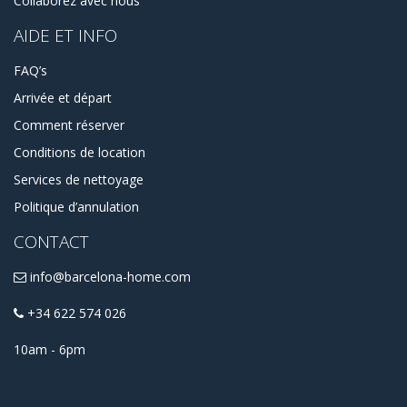
Collaborez avec nous
votre séjour à court ou à long terme confortable et sans
AIDE ET INFO
stress !
FAQ’s
Arrivée et départ
Comment réserver
Conditions de location
Services de nettoyage
Politique d’annulation
CONTACT
info@barcelona-home.com
+34 622 574 026
10am - 6pm